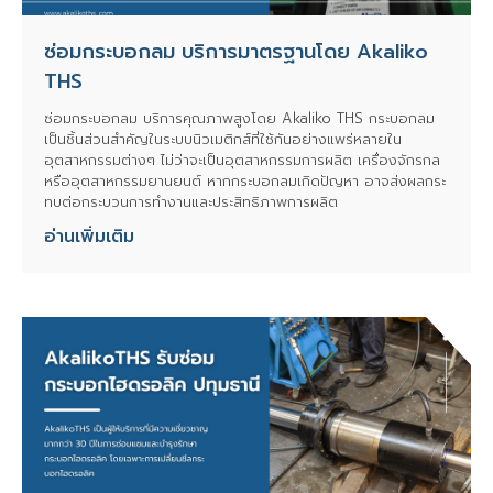
ซ่อมกระบอกลม บริการมาตรฐานโดย Akaliko
THS
ซ่อมกระบอกลม บริการคุณภาพสูงโดย Akaliko THS กระบอกลม
เป็นชิ้นส่วนสำคัญในระบบนิวเมติกส์ที่ใช้กันอย่างแพร่หลายใน
อุตสาหกรรมต่างๆ ไม่ว่าจะเป็นอุตสาหกรรมการผลิต เครื่องจักรกล
หรืออุตสาหกรรมยานยนต์ หากกระบอกลมเกิดปัญหา อาจส่งผลกระ
ทบต่อกระบวนการทำงานและประสิทธิภาพการผลิต
อ่านเพิ่มเติม