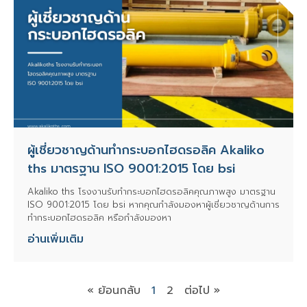
ผู้เชี่ยวชาญด้านทํากระบอกไฮดรอลิค Akaliko
ths มาตรฐาน ISO 9001:2015 โดย bsi
Akaliko ths โรงงานรับทํากระบอกไฮดรอลิคคุณภาพสูง มาตรฐาน
ISO 9001:2015 โดย bsi หากคุณกำลังมองหาผู้เชี่ยวชาญด้านการ
ทํากระบอกไฮดรอลิค หรือกำลังมองหา
อ่านเพิ่มเติม
« ย้อนกลับ
1
2
ต่อไป »