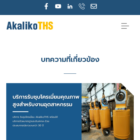
Skip
F
Y
E
to
a
o
n
c
u
v
content
e
t
e
b
u
l
o
b
o
o
e
p
k
e
-
บทความที่เกี่ยวข้อง
f
Page
Page