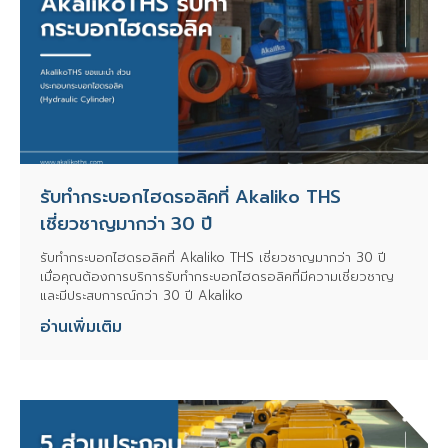
รับทํากระบอกไฮดรอลิคที่ Akaliko THS
เชี่ยวชาญมากว่า 30 ปี
รับทํากระบอกไฮดรอลิคที่ Akaliko THS เชี่ยวชาญมากว่า 30 ปี
เมื่อคุณต้องการบริการรับทํากระบอกไฮดรอลิคที่มีความเชี่ยวชาญ
และมีประสบการณ์กว่า 30 ปี Akaliko
อ่านเพิ่มเติม