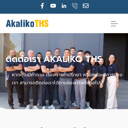
Skip
F
Y
E
to
a
o
n
c
u
v
content
e
t
e
b
u
l
o
b
o
o
e
p
k
e
-
ติดต่อเรา AKALIKO THS
f
หากคุณมีคำถาม ต้องการคำปรึกษา หรือสนใจบริการของ
เรา สามารถติดต่อเราได้ตามช่องทางดังต่อไปนี้