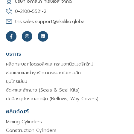
บริษัท อกาลิโก ทีเอชเอส จำกัด
0-2108-5521-2
ths.sales.support@akaliko.global
F
I
L
a
n
i
c
s
n
e
t
k
b
a
e
บริการ
o
g
d
o
r
i
ผลิตกระบอกไฮดรอลิคและกระบอกนิวเมตริกใหม่
k
a
n
-
m
ซ่อมแซมและบำรุงรักษากระบอกไฮดรอลิค
f
ชุบโครเมียม
จัดหาและจำหน่าย (Seals & Seal Kits)
ปกป้องอุปกรณ์จากฝุ่น (Bellows, Way Covers)
ผลิตภัณฑ์
Mining Cylinders
Construction Cylinders