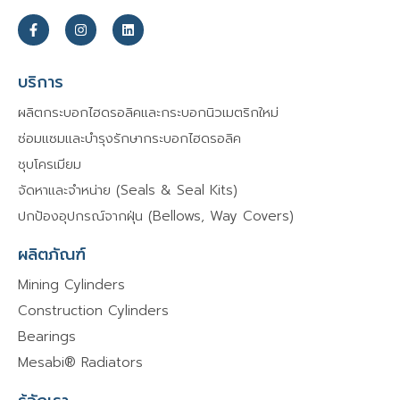
F
I
L
a
n
i
c
s
n
e
t
k
b
a
e
บริการ
o
g
d
o
r
i
ผลิตกระบอกไฮดรอลิคและกระบอกนิวเมตริกใหม่
k
a
n
-
m
ซ่อมแซมและบำรุงรักษากระบอกไฮดรอลิค
f
ชุบโครเมียม
จัดหาและจำหน่าย (Seals & Seal Kits)
ปกป้องอุปกรณ์จากฝุ่น (Bellows, Way Covers)
ผลิตภัณฑ์
Mining Cylinders
Construction Cylinders
Bearings
Mesabi® Radiators