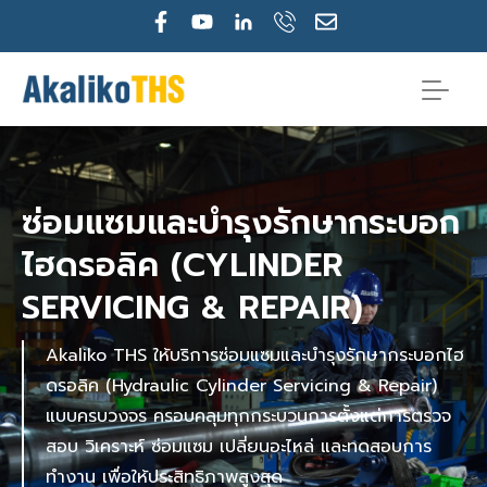
Skip
F
Y
E
to
a
o
n
c
u
v
content
e
t
e
b
u
l
o
b
o
o
e
p
k
e
-
ซ่อมแซมและบำรุงรักษากระบอก
f
ไฮดรอลิค (CYLINDER
SERVICING & REPAIR)
Akaliko THS ให้บริการซ่อมแซมและบำรุงรักษากระบอกไฮ
ดรอลิค (Hydraulic Cylinder Servicing & Repair)
แบบครบวงจร ครอบคลุมทุกกระบวนการตั้งแต่การตรวจ
สอบ วิเคราะห์ ซ่อมแซม เปลี่ยนอะไหล่ และทดสอบการ
ทำงาน เพื่อให้ประสิทธิภาพสูงสุด