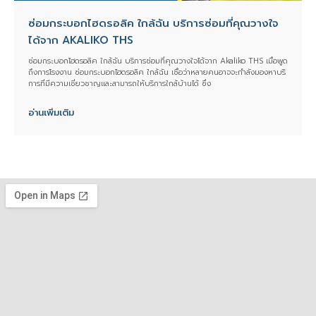
ซ่อมกระบอกไฮดรอลิค ใกล้ฉัน บริการซ่อมที่คุณวางใจ
ได้จาก AKALIKO THS
ซ่อมกระบอกไฮดรอลิค ใกล้ฉัน บริการซ่อมที่คุณวางใจได้จาก Akaliko THS เมื่อพูด
ถึงการโรงงาน ซ่อมกระบอกไฮดรอลิค ใกล้ฉัน เชื่อว่าหลายคนอาจจะกำลังมองหาบริ
การที่มีความเชี่ยวชาญและสามารถให้บริการใกล้บ้านได้ ซึ่ง
อ่านเพิ่มเติม