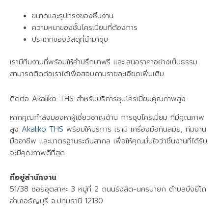
ขนาดและรูปทรงของชิ้นงาน
ความหนาของชั้นโครเมี่ยมที่ต้องการ
ประเภทของวัสดุที่นำมาชุบ
เรามีทีมงานที่พร้อมให้คำปรึกษาฟรี และเสนอราคาอย่างเป็นธรรม
สามารถติดต่อเราได้เพื่อสอบถามรายละเอียดเพิ่มเติม
ติดต่อ Akaliko THS สำหรับบริการชุบโครเมี่ยมคุณภาพสูง
หากคุณกำลังมองหาผู้เชี่ยวชาญด้าน การชุบโครเมี่ยม ที่มีคุณภาพ
สูง
Akaliko THS
พร้อมให้บริการ เรามี เครื่องมือทันสมัย, ทีมงาน
มืออาชีพ และมาตรฐานระดับสากล เพื่อให้คุณมั่นใจว่าชิ้นงานที่ได้รับ
จะมีคุณภาพดีที่สุด
ที่อยู่สำนักงาน
51/38 ซอยอุตสาหะ 3 หมู่ที่ 2 ถนนรังสิต-นครนายก ตำบลบึงยี่โถ
อำเภอธัญบุรี จ.ปทุมธานี 12130