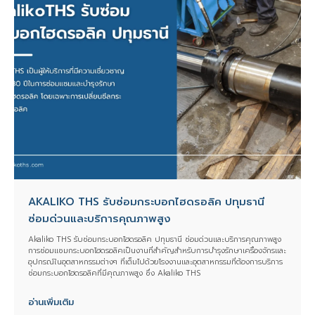
AKALIKO THS รับซ่อมกระบอกไฮดรอลิค ปทุมธานี
ซ่อมด่วนและบริการคุณภาพสูง
Akaliko THS รับซ่อมกระบอกไฮดรอลิค ปทุมธานี ซ่อมด่วนและบริการคุณภาพสูง
การซ่อมแซมกระบอกไฮดรอลิคเป็นงานที่สำคัญสำหรับการบำรุงรักษาเครื่องจักรและ
อุปกรณ์ในอุตสาหกรรมต่างๆ ที่เต็มไปด้วยโรงงานและอุตสาหกรรมที่ต้องการบริการ
ซ่อมกระบอกไฮดรอลิคที่มีคุณภาพสูง ซึ่ง Akaliko THS
อ่านเพิ่มเติม