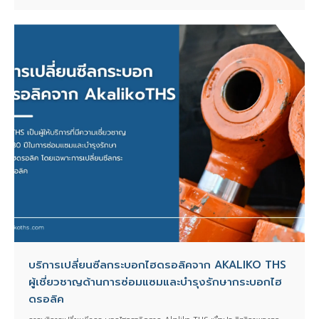
บริการเปลี่ยนซีลกระบอกไฮดรอลิคจาก AKALIKO THS
ผู้เชี่ยวชาญด้านการซ่อมแซมและบำรุงรักษากระบอกไฮ
ดรอลิค