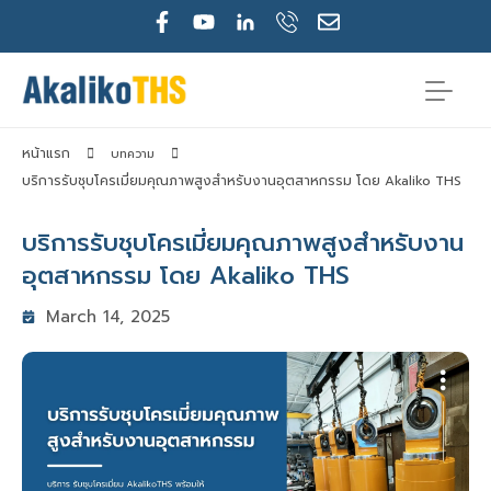
Skip
F
Y
E
to
a
o
n
c
u
v
content
e
t
e
b
u
l
o
b
o
o
e
p
หน้าแรก
บทความ
k
e
บริการรับชุบโครเมี่ยมคุณภาพสูงสำหรับงานอุตสาหกรรม โดย Akaliko THS
-
f
บริการรับชุบโครเมี่ยมคุณภาพสูงสำหรับงาน
อุตสาหกรรม โดย Akaliko THS
March 14, 2025