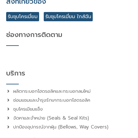
สิ่งที่เกี่ยวข้อง
รับชุบโครเมี่ยม
รับชุบโครเมี่ยม ใกล้ฉัน
ช่องทางการติดตาม
บริการ
ผลิตกระบอกไฮดรอลิคและกระบอกลมใหม่
ซ่อมแซมและบำรุงรักษากระบอกไฮดรอลิค
ชุบโครเมียมแข็ง
จัดหาและจำหน่าย (Seals & Seal Kits)
ปกป้องอุปกรณ์จากฝุ่น (Bellows, Way Covers)