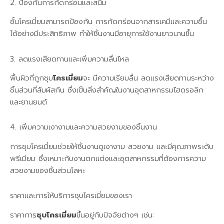
2. ป้องกันการกัดกร่อนและสนิม
ชั้นโครเมี่ยมสามารถป้องกัน การกัดกร่อนจากสารเคมีและความชื้น
ได้อย่างมีประสิทธิภาพ ทำให้ชิ้นงานมีอายุการใช้งานยาวนานขึ้น
3. ลดแรงเสียดทานและเพิ่มความลื่นไหล
พื้นผิวที่ถูกชุบ
โครเมี่ยม
จะ มีความเรียบลื่น ลดแรงเสียดทานระหว่าง
ชิ้นส่วนที่สัมผัสกัน ซึ่งเป็นสิ่งสำคัญในงานอุตสาหกรรมไฮดรอลิก
และยานยนต์
4. เพิ่มความเงางามและความสวยงามของชิ้นงาน
การชุบโครเมี่ยมช่วยให้ชิ้นงานดูเงางาม สวยงาม และมีคุณภาพระดับ
พรีเมียม ซึ่งเหมาะกับงานตกแต่งและอุตสาหกรรมที่ต้องการความ
สวยงามของชิ้นส่วนโลหะ
ราคาและการให้บริการชุบโครเมี่ยมของเรา
ราคาการ
ชุบโครเมี่ยม
ขึ้นอยู่กับปัจจัยต่างๆ เช่น: