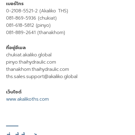
เบอร์โทร
0-2108-5521-2 (Akaliko THS)
081-869-5936 (chukiat)
081-618-5812 (pinyo)
081-889-2641 (thanakhom)
ที่อยู่อีเมล
chukiat.akaliko.global
pinyo.thaihydraulic.com
thanakhom.thaihydraulic.com
ths.sales.support@akaliko.global
เว็บไซต์
www.akalikoths.com