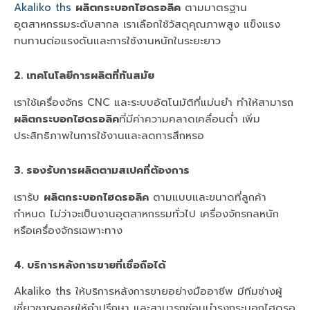
Akaliko ths
ผลิตกระบอกไฮดรอลิค
ตามมาตรฐาน
อุตสาหกรรมระดับสากล เราเลือกใช้วัสดุคุณภาพสูง แข็งแรง
ทนทานต่อแรงดันและการใช้งานหนักในระยะยาว
2. เทคโนโลยีการผลิตที่ทันสมัย
เราใช้เครื่องจักร CNC และระบบอัตโนมัติที่แม่นยำ ทำให้สามารถ
ผลิตกระบอกไฮดรอลิค
ที่มีค่าความคลาดเคลื่อนต่ำ เพิ่ม
ประสิทธิภาพในการใช้งานและลดการสึกหรอ
3. รองรับการผลิตตามสเปคที่ต้องการ
เรารับ
ผลิตกระบอกไฮดรอลิค
ตามแบบและขนาดที่ลูกค้า
กำหนด ไม่ว่าจะเป็นงานอุตสาหกรรมทั่วไป เครื่องจักรกลหนัก
หรือเครื่องจักรเฉพาะทาง
4. บริการหลังการขายที่เชื่อถือได้
Akaliko ths ให้บริการหลังการขายอย่างมืออาชีพ มีทีมช่างผู้
เชี่ยวชาญคอยให้คำปรึกษา และสามารถซ่อมบำรุงกระบอกไฮดรอ