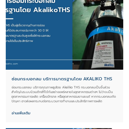
ซ่อมกระบอกลม บริการมาตรฐานโดย AKALIKO THS
ซ่อมกระบอกลม บริการคุณภาพสูงโดย Akaliko THS กระบอกลมเป็นชิ้นส่วน
สำคัญในระบบนิวเมติกส์ที่ใช้กันอย่างแพร่หลายในอุตสาหกรรมต่างๆ ไม่ว่าจะเป็น
อุตสาหกรรมการผลิต เครื่องจักรกล หรืออุตสาหกรรมยานยนต์ หากกระบอกลมเกิด
ปัญหา อาจส่งผลกระทบต่อกระบวนการทำงานและประสิทธิภาพการผลิต
อ่านเพิ่มเติม