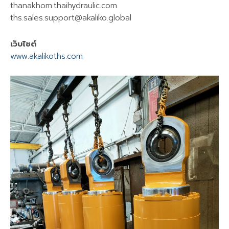
thanakhom.thaihydraulic.com
ths.sales.support@akaliko.global
เว็บไซต์
www.akalikoths.com