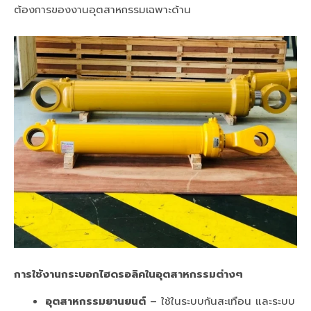
ต้องการของงานอุตสาหกรรมเฉพาะด้าน
การใช้งานกระบอกไฮดรอลิคในอุตสาหกรรมต่างๆ
อุตสาหกรรมยานยนต์
– ใช้ในระบบกันสะเทือน และระบบ