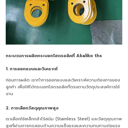
กระบวนการผลิตกระบอกไฮดรอลิคที่ Akaliko ths
1. การออกแบบและวิเคราะห์
ก่อนการผลิต เราทำการออกแบบและวิเคราะห์ความต้องการของ
ลูกค้า เพื่อให้ได้กระบอกไฮดรอลิคที่ตรงตามวัตถุประสงค์การใช้
งาน
2. การเลือกวัสดุคุณภาพสูง
เราเลือกใช้เหล็กกล้าไร้สนิม (Stainless Steel) และวัสดุคุณภาพ
สูงที่ผ่านการทดสอบด้านความแข็งแรงและความทนทานต่อแรง