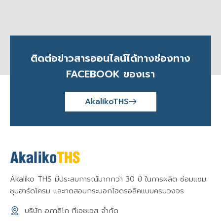
ติดต่อข่าวสารออนไลน์ได้ทางช่องทาง
FACEBOOK ของเรา
AkalikoTHS
Akaliko THS มีประสบการณ์มากกว่า 30 ปี ในการผลิต ซ่อมแซม
ชุบฮาร์ดโครม และทดสอบกระบอกไฮดรอลิคแบบครบวงจร
บริษัท อกาลิโก ทีเอชเอส จำกัด