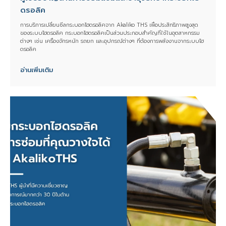
ดรอลิค
การบริการเปลี่ยนซีลกระบอกไฮดรอลิคจาก Akaliko THS เพื่อประสิทธิภาพสูงสุด
ของระบบไฮดรอลิค กระบอกไฮดรอลิคเป็นส่วนประกอบสำคัญที่ใช้ในอุตสาหกรรม
ต่างๆ เช่น เครื่องจักรหนัก รถยก และอุปกรณ์ต่างๆ ที่ต้องการพลังงานจากระบบไฮ
ดรอลิค
อ่านเพิ่มเติม